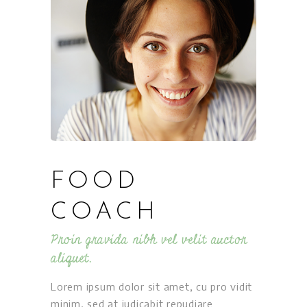
FOOD
COACH
Proin gravida nibh vel velit auctor
aliquet.
Lorem ipsum dolor sit amet, cu pro vidit
minim, sed at iudicabit repudiare