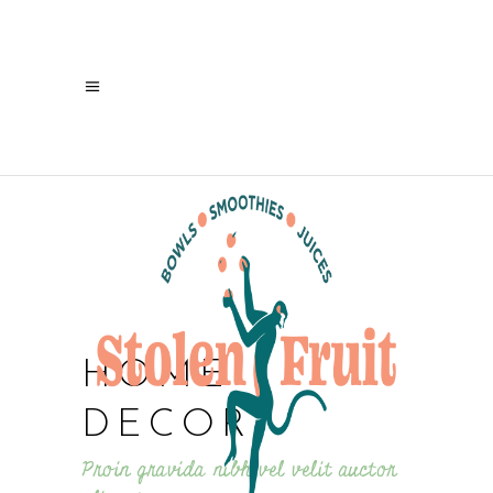
HOME
DECOR
Proin gravida nibh vel velit auctor