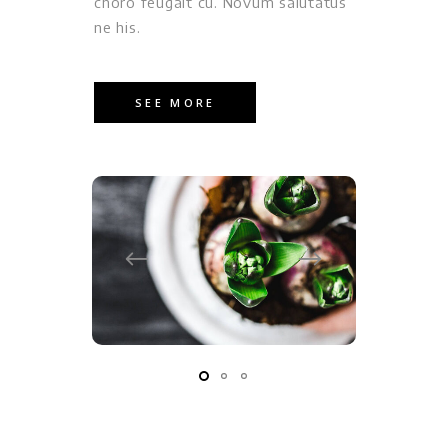
choro feugait cu. Novum salutatus
ne his.
SEE MORE