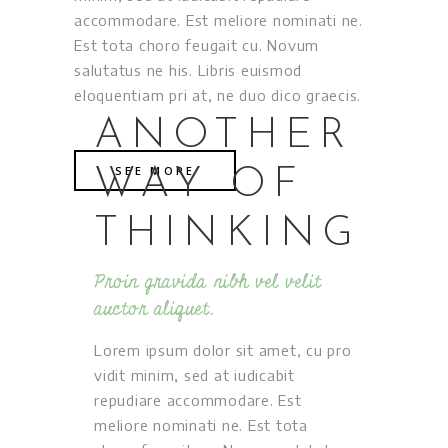
accommodare. Est meliore nominati ne.
Est tota choro feugait cu. Novum
salutatus ne his. Libris euismod
eloquentiam pri at, ne duo dico graecis.
ANOTHER
SEE MORE
WAY OF
THINKING
Proin gravida nibh vel velit
auctor aliquet.
Lorem ipsum dolor sit amet, cu pro
vidit minim, sed at iudicabit
repudiare accommodare. Est
meliore nominati ne. Est tota